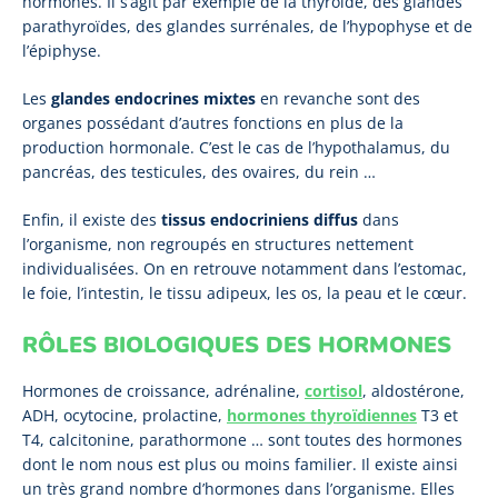
hormones. Il s’agit par exemple de la thyroïde, des glandes
parathyroïdes, des glandes surrénales, de l’hypophyse et de
l’épiphyse.
Les
glandes endocrines mixtes
en revanche sont des
organes possédant d’autres fonctions en plus de la
production hormonale. C’est le cas de l’hypothalamus, du
pancréas, des testicules, des ovaires, du rein …
Enfin, il existe des
tissus endocriniens diffus
dans
l’organisme, non regroupés en structures nettement
individualisées. On en retrouve notamment dans l’estomac,
le foie, l’intestin, le tissu adipeux, les os, la peau et le cœur.
RÔLES BIOLOGIQUES DES HORMONES
Hormones de croissance, adrénaline,
cortisol
, aldostérone,
ADH, ocytocine, prolactine,
hormones thyroïdiennes
T3 et
T4, calcitonine, parathormone … sont toutes des hormones
dont le nom nous est plus ou moins familier. Il existe ainsi
un très grand nombre d’hormones dans l’organisme. Elles