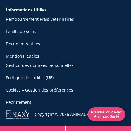
Informations Utilles
Remboursement Frais Vétérinaires
Feuille de soins
Documents utiles
Mentions légales
Gestion des données personnelles
Politique de cookies (UE)
Cookies – Gestion des préférences
Recrutement
Se
Prendre RDV avec
Copyright © 2026 ANIMAUX SANTÉ
Animaux Santé
rendre
sur
le