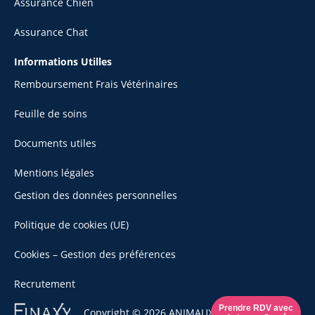
Assurance Chien
Assurance Chat
Informations Utilles
Remboursement Frais Vétérinaires
Feuille de soins
Documents utiles
Mentions légales
Gestion des données personnelles
Politique de cookies (UE)
Cookies – Gestion des préférences
Recrutement
Se
Prendre RDV avec
Copyright © 2026 ANIMAUX SANTÉ