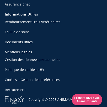
Assurance Chat
Informations Utilles
Remboursement Frais Vétérinaires
Feuille de soins
Documents utiles
Mentions légales
Gestion des données personnelles
Politique de cookies (UE)
Cookies – Gestion des préférences
Recrutement
Se
Prendre RDV avec
Copyright © 2026 ANIMAUX SANTÉ
Animaux Santé
rendre
sur