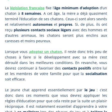
La
législation française
fixe l’
âge minimum d’adoption
d’un
chaton à
8 semaines
. A cet âge, la mère a déjà quasiment
terminé l’éducation de ses chatons. Ceux-ci sont alors sevrés
et relativement
autonomes
et
propres
. Si, de plus, ils ont
reçu
plusieurs contacts sociaux légers
avec des hommes et
d’autres animaux, les chatons seront plus enclins aux
caresses et moins peureux.
Lorsque vous
adoptez un chaton
, il reste donc très peu de
choses à faire si le développement avec sa mère s’est
déroulé dans les meilleures conditions. En revanche, vous
devrez continuer à favoriser des
contacts positifs
entre lui
et les membres de votre famille pour que la
socialisation
soit efficace.
Le jeune chat apprend essentiellement par
le jeu
: c’est
donc dans ces moments que vous devrez appliquer les
règles d’éducation pour que cela reste par la suite un plaisir
réciproque. Il est notamment essentiel d’apprendre à votre
chat à
se maîtriser
lors des phases de jeu et à
tolérer la