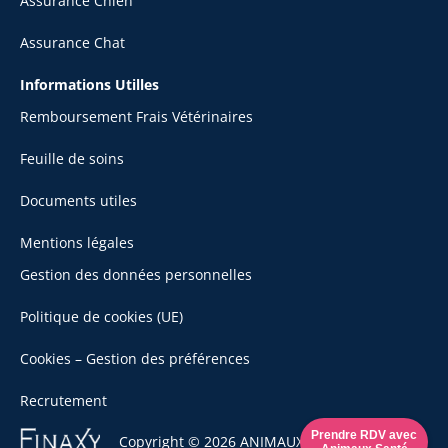
Assurance Chien
Assurance Chat
Informations Utilles
Remboursement Frais Vétérinaires
Feuille de soins
Documents utiles
Mentions légales
Gestion des données personnelles
Politique de cookies (UE)
Cookies – Gestion des préférences
Recrutement
Se
Prendre RDV avec
Copyright © 2026 ANIMAUX SANTÉ