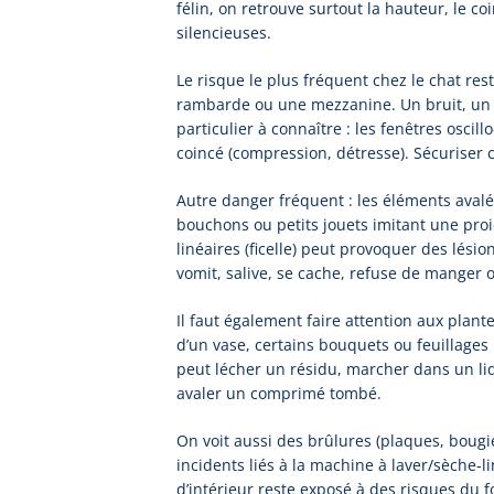
félin, on retrouve surtout la hauteur, le co
silencieuses.
Le risque le plus fréquent chez le chat re
rambarde ou une mezzanine. Un bruit, un o
particulier à connaître : les fenêtres oscil
coincé (compression, détresse). Sécuriser c
Autre danger fréquent : les éléments avalés
bouchons ou petits jouets imitant une proie
linéaires (ficelle) peut provoquer des lési
vomit, salive, se cache, refuse de manger o
Il faut également faire attention aux plant
d’un vase, certains bouquets ou feuillages 
peut lécher un résidu, marcher dans un liq
avaler un comprimé tombé.
On voit aussi des brûlures (plaques, bougie
incidents liés à la machine à laver/sèche‑l
d’intérieur reste exposé à des risques du f