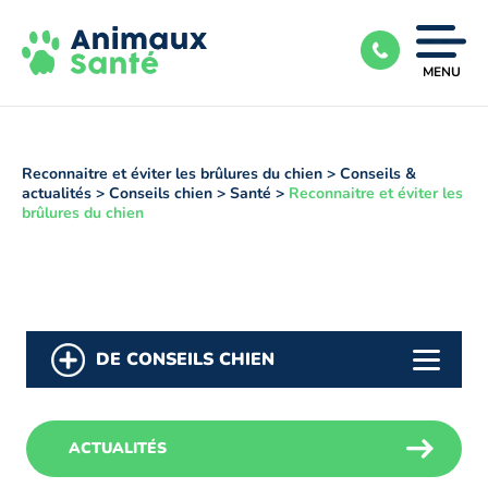
Ouvrir
MENU
|
Fermer
le
menu
Reconnaitre et éviter les brûlures du chien
>
Conseils &
actualités
>
Conseils chien
>
Santé
>
Reconnaitre et éviter les
brûlures du chien
DE CONSEILS CHIEN
ACTUALITÉS