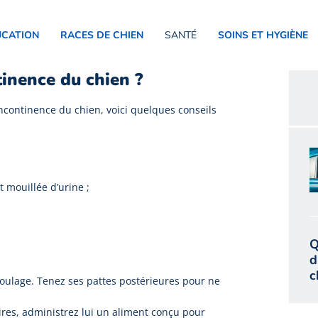
UCATION
RACES DE CHIEN
SANTÉ
SOINS ET HYGIÈNE
tinence du chien ?
incontinence du chien, voici quelques conseils
t mouillée d’urine ;
Q
d
c
oulage. Tenez ses pattes postérieures pour ne
aires, administrez lui un aliment conçu pour