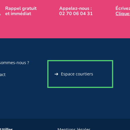
Rappel gratuit
Appelez-nous :
Écrive
et immédiat
02 70 06 04 31
Cliquez
sommes-nous ?
Espace courtiers
act
Utilles
Mentions légales