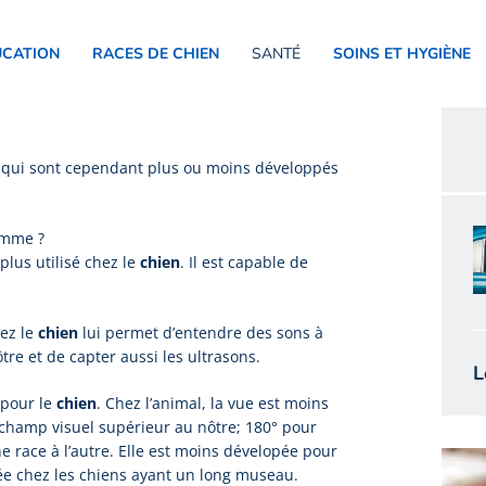
UCATION
RACES DE CHIEN
SANTÉ
SOINS ET HYGIÈNE
 qui sont cependant plus ou moins développés
omme ?
 plus utilisé chez le
chien
. Il est capable de
hez le
chien
lui permet d’entendre des sons à
tre et de capter aussi les ultrasons.
L
 pour le
chien
. Chez l’animal, la vue est moins
 champ visuel supérieur au nôtre; 180° pour
ne race à l’autre. Elle est moins dévelopée pour
ée chez les chiens ayant un long museau.