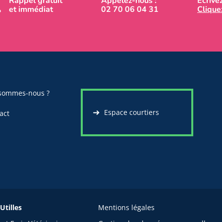
Rappel gratuit
Appelez-nous :
Écrive
et immédiat
02 70 06 04 31
Cliquez
sommes-nous ?
Espace courtiers
act
Utilles
Mentions légales