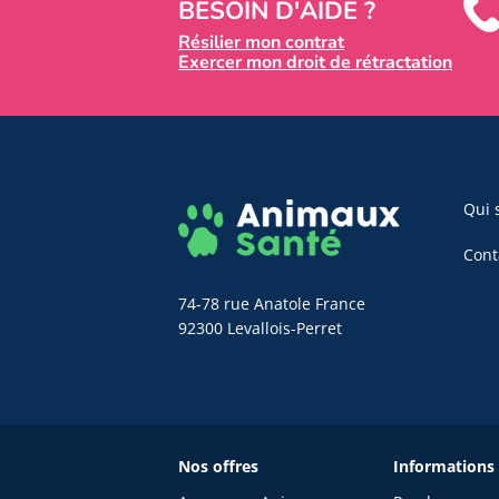
BESOIN D'AIDE ?
Résilier mon contrat
Exercer mon droit de rétractation
Qui 
Cont
74-78 rue Anatole France
92300 Levallois-Perret
Nos offres
Informations 