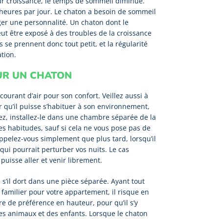
ur croissance, le temps de sommeil diminue.
0 heures par jour. Le chaton a besoin de sommeil
ger une personnalité. Un chaton dont le
ut être exposé à des troubles de la croissance
se prennent donc tout petit, et la régularité
tion.
UR UN CHATON
ourant d’air pour son confort. Veillez aussi à
ur qu’il puisse s’habituer à son environnement,
tez, installez-le dans une chambre séparée de la
s habitudes, sauf si cela ne vous pose pas de
ppelez-vous simplement que plus tard, lorsqu’il
e qui pourrait perturber vos nuits. Le cas
 puisse aller et venir librement.
e s’il dort dans une pièce séparée. Ayant tout
familier pour votre appartement, il risque en
tre de préférence en hauteur, pour qu’il s’y
tres animaux et des enfants. Lorsque le chaton