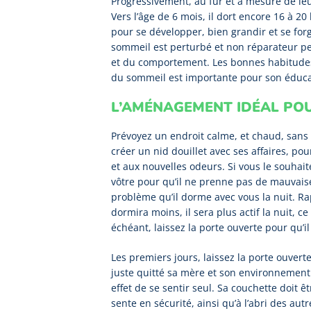
Progressivement, au fur et à mesure de le
Vers l’âge de 6 mois, il dort encore 16 à 2
pour se développer, bien grandir et se for
sommeil est perturbé et non réparateur pe
et du comportement. Les bonnes habitudes 
du sommeil est importante pour son éduca
L’AMÉNAGEMENT IDÉAL PO
Prévoyez un endroit calme, et chaud, sans c
créer un nid douillet avec ses affaires, po
et aux nouvelles odeurs. Si vous le souhai
vôtre pour qu’il ne prenne pas de mauvaise
problème qu’il dorme avec vous la nuit. Ra
dormira moins, il sera plus actif la nuit, c
échéant, laissez la porte ouverte pour qu’il
Les premiers jours, laissez la porte ouvert
juste quitté sa mère et son environnement 
effet de se sentir seul. Sa couchette doit ê
sente en sécurité, ainsi qu’à l’abri des au