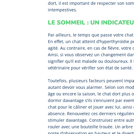
dort, il est important de respecter son so
intempestives.
LE SOMMEIL : UN INDICATE
Par ailleurs, le temps que passe votre chat
En effet, un chat atteint d’hyperthyroïdie p
agité. Au contraire, en cas de fièvre, votr
Ainsi, si vous observez un changement dan
signifier qu’il est malade ou douloureux. Il
vétérinaire pour vérifier son état de santé.
Toutefois, plusieurs facteurs peuvent imp
autant devoir vous alarmer. Selon son mode
âge ou encore la saison, le chat dort plus
dormir davantage s’ils s’ennuient par exem
chat pour le câliner et jouer avec lui, ainsi
absence. Renouvelez ces derniers régulière
stimuler davantage. Construisez entre autr
rouler avec une bouteille trouée. Un arbre à
poste d’observation en hauteur et le divert