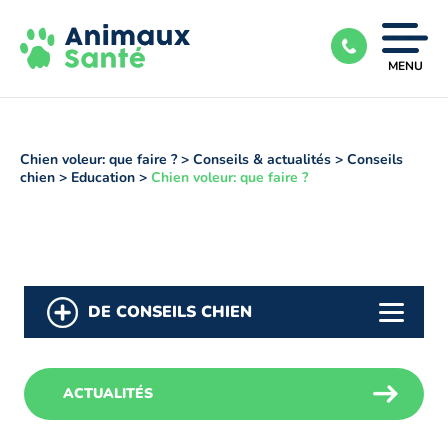
Ouvrir
MENU
|
Fermer
le
menu
Chien voleur: que faire ?
>
Conseils & actualités
>
Conseils
chien
>
Education
>
Chien voleur: que faire ?
DE CONSEILS CHIEN
ACTUALITÉS