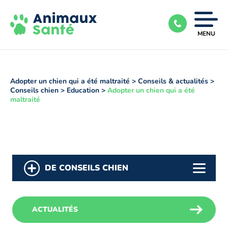
Ouvrir
MENU
|
Fermer
le
menu
Adopter un chien qui a été maltraité
>
Conseils & actualités
>
Conseils chien
>
Education
>
Adopter un chien qui a été
maltraité
DE CONSEILS CHIEN
ACTUALITÉS