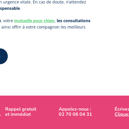
 urgence vitale. En cas de doute, n’attendez
dispensable
.
é
, votre
mutuelle pour chien
,
les consultations
 ainsi offrir à votre compagnon les meilleurs
Rappel gratuit
Appelez-nous :
Écrive
et immédiat
02 70 06 04 31
Cliquez