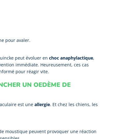
ne pour avaler.
Quincke peut évoluer en
choc anaphylactique
,
rvention immédiate. Heureusement, ces cas
nformé pour réagir vite.
ENCHER UN OEDÈME DE
taculaire est une
allergie
. Et chez les chiens, les
 de moustique peuvent provoquer une réaction
 sensibles.