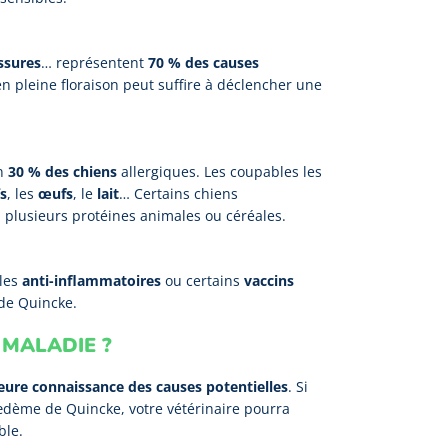
ssures
… représentent
70 % des causes
 pleine floraison peut suffire à déclencher une
on
30 % des chiens
allergiques. Les coupables les
s
, les
œufs
, le
lait
… Certains chiens
 plusieurs protéines animales ou céréales.
 les
anti-inflammatoires
ou certains
vaccins
de Quincke.
MALADIE ?
eure connaissance des causes potentielles
. Si
œdème de Quincke, votre vétérinaire pourra
ble.