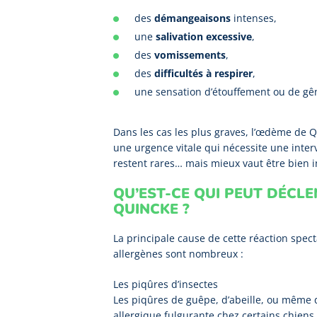
des
démangeaisons
intenses,
une
salivation excessive
,
des
vomissements
,
des
difficultés à respirer
,
une sensation d’étouffement ou de gê
Dans les cas les plus graves, l’œdème de 
une urgence vitale qui nécessite une inte
restent rares… mais mieux vaut être bien i
QU’EST-CE QUI PEUT DÉCL
QUINCKE ?
La principale cause de cette réaction spec
allergènes sont nombreux :
Les piqûres d’insectes
Les piqûres de guêpe, d’abeille, ou même
allergique fulgurante chez certains chiens